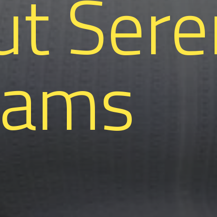
ut Ser
liams