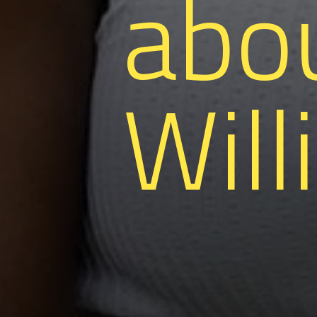
abo
Wil