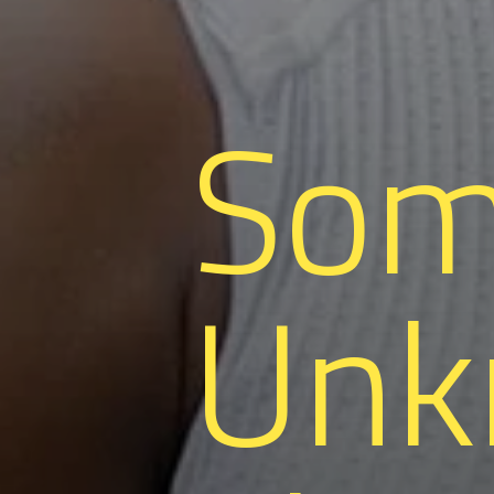
So
Unk