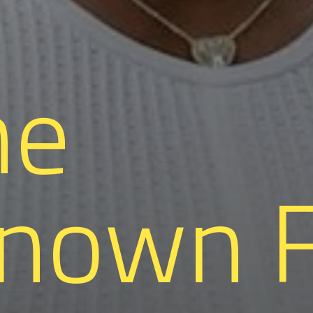
me
nown F